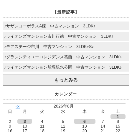
【最新記事】
♪サザンコーポラスA棟 中古マンション 3LDK♪
♪ライオンズマンション市川行徳 中古マンション 3LDK♪
♪モアステージ市川 中古マンション 3LDK+S♪
♪グランシティユーロレジデンス葛西 中古マンション 3LDK♪
♪ライオンズマンション船堀親水公園 中古マンション 3LDK♪
もっとみる
カレンダー
2026年8月
<<
日
月
火
水
木
金
土
1
2
3
4
5
6
7
8
9
10
11
12
13
14
15
16
17
18
19
20
21
22