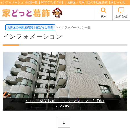
インフォメーション日別一覧【2026年5月15日】 | 葛飾区・江戸川区の不動産売買【家どっと葛飾】
検索
お知らせ
葛飾区の不動産売買｜家どっと葛飾
>
インフォメーション一覧
インフォメーション
♪コスモ柴又駅前 中古マンション 2LDK♪
2026-05-15
1