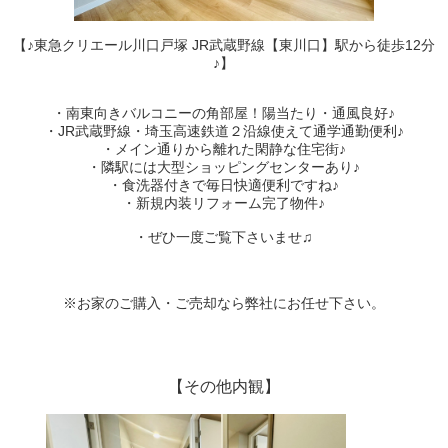
【♪東急クリエール川口戸塚 JR武蔵野線【東川口】駅から徒歩12分
♪】
・南東向きバルコニーの角部屋！陽当たり・通風良好♪
・JR武蔵野線・埼玉高速鉄道２沿線使えて通学通勤便利♪
・メイン通りから離れた閑静な住宅街♪
・隣駅には大型ショッピングセンターあり♪
・食洗器付きで毎日快適便利ですね♪
・新規内装リフォーム完了物件♪
・ぜひ一度ご覧下さいませ♫
※お家のご購入・ご売却なら弊社にお任せ下さい。
【その他内観】