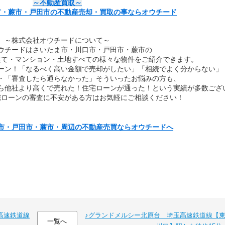
～不動産買取～
市・蕨市・戸田市の不動産売却・買取の事ならオウチード
～株式会社オウチードについて～
ウチードはさいたま市・川口市・戸田市・蕨市の
建て・マンション・土地すべての様々な物件をご紹介できます。
ーン！「なるべく高い金額で売却がしたい」「相続でよく分からない」
・「審査したら通らなかった」そういったお悩みの方も、
ら他社より高くで売れた！住宅ローンが通った！という実績が多数ござ
宅ローンの審査に不安がある方はお気軽にご相談ください！
市・戸田市・蕨市・周辺の不動産売買ならオウチードへ
高速鉄道線
♪グランドメルシー北原台 埼玉高速鉄道線【
一覧へ