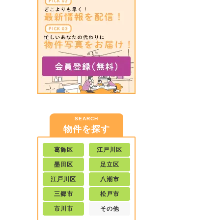
SEARCH
物件を探す
葛飾区
江戸川区
墨田区
足立区
江戸川区
八潮市
三郷市
松戸市
市川市
その他