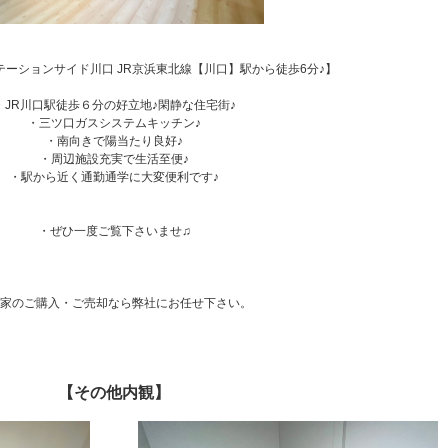
テーションサイド川口 JR京浜東北線【川口】駅から徒歩6分♪】
・JR川口駅徒歩６分の好立地♪閑静な住宅街♪
・三ツ口ガスシステムキッチン♪
・南向きで陽当たり良好♪
・周辺施設充実で生活至便♪
・駅から近く通勤通学に大変便利です♪
・ぜひ一度ご覧下さいませ♫
家のご購入・ご売却なら弊社にお任せ下さい。
【その他内観】