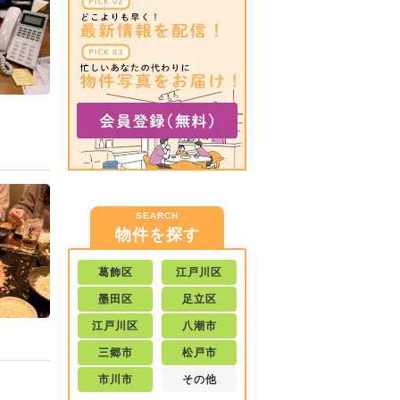
SEARCH
物件を探す
葛飾区
江戸川区
墨田区
足立区
江戸川区
八潮市
三郷市
松戸市
市川市
その他