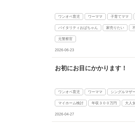
ワンオペ育児
ワーママ
子育てママ
バイタリティおばちゃん
家売りたい
元警察官
2026-06-23
お初にお目にかかります！
ワンオペ育児
ワーママ
シングルマザ
マイホーム検討
年収３００万円
大人
2026-04-27