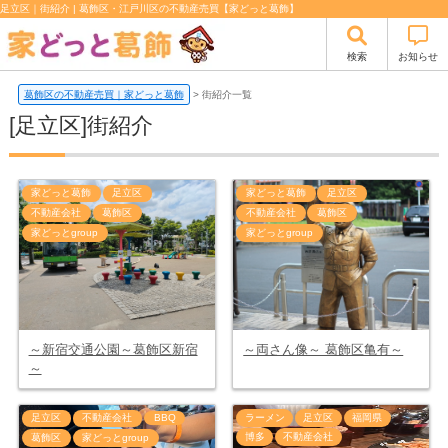
足立区｜街紹介 | 葛飾区・江戸川区の不動産売買【家どっと葛飾】
検索
お知らせ
葛飾区の不動産売買｜家どっと葛飾
>
街紹介一覧
[足立区]街紹介
家どっと葛飾
足立区
家どっと葛飾
足立区
不動産会社
葛飾区
不動産会社
葛飾区
家どっとgroup
家どっとgroup
～新宿交通公園～葛飾区新宿
～両さん像～ 葛飾区亀有～
～
ラーメン
足立区
福岡県
足立区
不動産会社
BBQ
博多
不動産会社
葛飾区
家どっとgroup