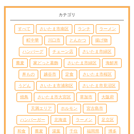
カテゴリ
すべて
さいたま市南区
ランチ
ラーメン
町中華
川口市
とんかつ
揚げ物
ハンバーグ
チェーン店
さいたま市緑区
蕎麦
家どっと葛飾
さいたま市緑区
海鮮丼
丼もの
越谷市
定食
さいたま市桜区
うどん
さいたま市浦和区
さいたま市見沼区
焼鳥
さいたま市大宮区
草加市
大阪府
天満エリア
ホルモン
宮古島市
ハンバーガー
北海道
ラーメン
足立区
和食
蕎麦
湯葉
千住
福岡県
博多