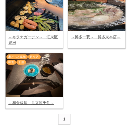
～キラナガーデン～ 江東区
～博多一双～ 博多東本店～
豊洲
家どっと葛飾
足立区
和食
千住
～和食板垣 足立区千住～
1