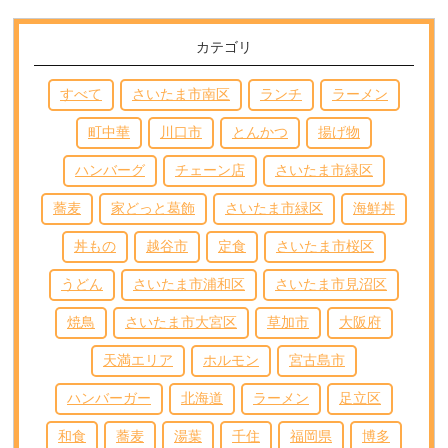
カテゴリ
すべて
さいたま市南区
ランチ
ラーメン
町中華
川口市
とんかつ
揚げ物
ハンバーグ
チェーン店
さいたま市緑区
蕎麦
家どっと葛飾
さいたま市緑区
海鮮丼
丼もの
越谷市
定食
さいたま市桜区
うどん
さいたま市浦和区
さいたま市見沼区
焼鳥
さいたま市大宮区
草加市
大阪府
天満エリア
ホルモン
宮古島市
ハンバーガー
北海道
ラーメン
足立区
和食
蕎麦
湯葉
千住
福岡県
博多