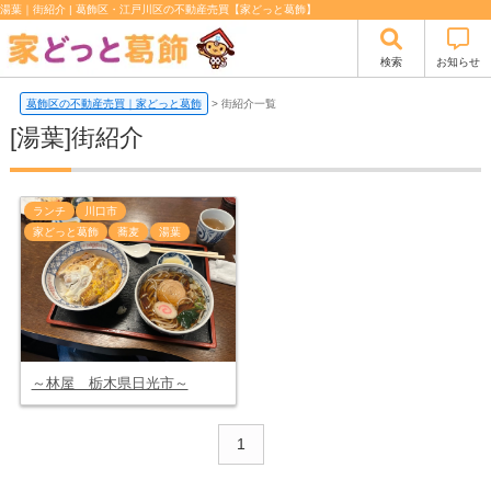
湯葉｜街紹介 | 葛飾区・江戸川区の不動産売買【家どっと葛飾】
検索
お知らせ
葛飾区の不動産売買｜家どっと葛飾
>
街紹介一覧
[湯葉]街紹介
ランチ
川口市
家どっと葛飾
蕎麦
湯葉
～林屋 栃木県日光市～
1