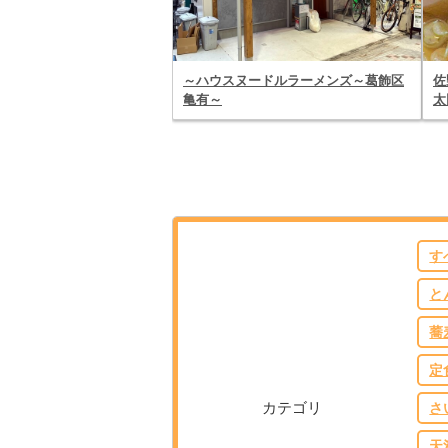
～ハウスヌードルラーメンズ～葛飾区
佐
亀有～
太
す
と
蕎
定
カテゴリ
さ
天