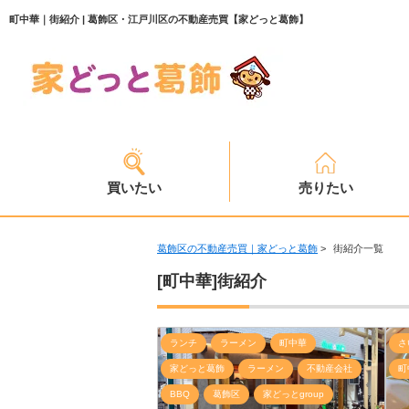
町中華｜街紹介 | 葛飾区・江戸川区の不動産売買【家どっと葛飾】
買いたい
売りたい
葛飾区の不動産売買｜家どっと葛飾
>
街紹介一覧
[町中華]街紹介
ランチ
ラーメン
町中華
さ
家どっと葛飾
ラーメン
不動産会社
町
BBQ
葛飾区
家どっとgroup