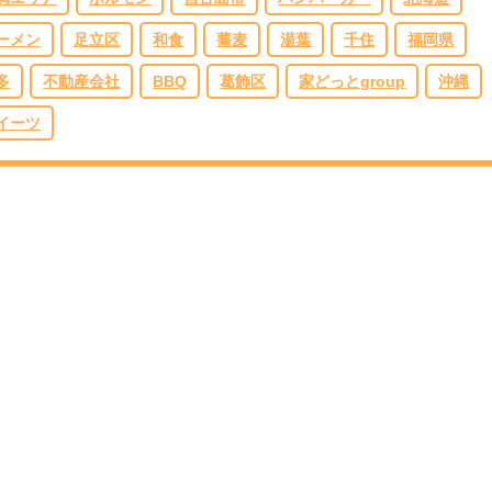
ーメン
足立区
和食
蕎麦
湯葉
千住
福岡県
多
不動産会社
BBQ
葛飾区
家どっとgroup
沖縄
イーツ