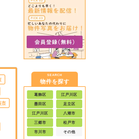
SEARCH
市
物件を探す
葛飾区
江戸川区
谷市
墨田区
足立区
江戸川区
八潮市
三郷市
松戸市
市川市
その他