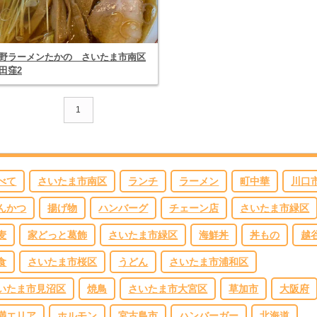
野ラーメンたかの さいたま市南区
田窪2
1
べて
さいたま市南区
ランチ
ラーメン
町中華
川口
んかつ
揚げ物
ハンバーグ
チェーン店
さいたま市緑区
麦
家どっと葛飾
さいたま市緑区
海鮮丼
丼もの
越
食
さいたま市桜区
うどん
さいたま市浦和区
いたま市見沼区
焼鳥
さいたま市大宮区
草加市
大阪府
満エリア
ホルモン
宮古島市
ハンバーガー
北海道